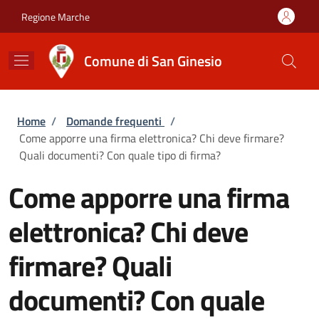
Salta al contenuto principale
Skip to footer content
Regione Marche
Comune di San Ginesio
Briciole di pane
Home
/
Domande frequenti
/
Come apporre una firma elettronica? Chi deve firmare?
Quali documenti? Con quale tipo di firma?
Come apporre una firma
elettronica? Chi deve
firmare? Quali
documenti? Con quale