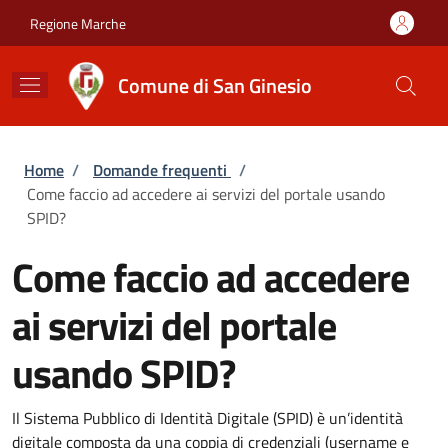
Salta al contenuto principale
Skip to footer content
Regione Marche
Comune di San Ginesio
Briciole di pane
Home
/
Domande frequenti
/
Come faccio ad accedere ai servizi del portale usando
SPID?
Come faccio ad accedere
ai servizi del portale
usando SPID?
Il Sistema Pubblico di Identità Digitale (SPID) è un’identità
digitale composta da una coppia di credenziali (username e