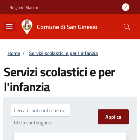
Salta al contenuto principale
Skip to footer content
Regione Marche
Comune di San Ginesio
Briciole di pane
Home
/
Servizi scolastici e per l'infanzia
Servizi scolastici e per
l'infanzia
Cerca i contenuti che nel
titolo contengono: