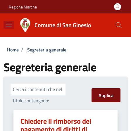
Salta al contenuto principale
Skip to footer content
Regione Marche
Comune di San Ginesio
Briciole di pane
Home
/
Segreteria generale
Segreteria generale
Cerca i contenuti che nel
titolo contengono:
Chiedere il rimborso del
pagamento di diritti di