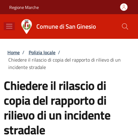
Salta al contenuto principale
Skip to footer content
Regione Marche
Comune di San Ginesio
Briciole di pane
Home
/
Polizia locale
/
Chiedere il rilascio di copia del rapporto di rilievo di un
incidente stradale
Chiedere il rilascio di
copia del rapporto di
rilievo di un incidente
stradale